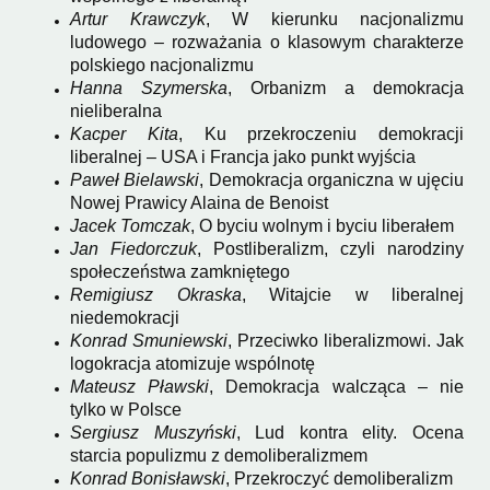
Artur Krawczyk
, W kierunku nacjonalizmu
ludowego – rozważania o klasowym charakterze
polskiego nacjonalizmu
Hanna Szymerska
, Orbanizm a demokracja
nieliberalna
Kacper Kita
, Ku przekroczeniu demokracji
liberalnej – USA i Francja jako punkt wyjścia
Paweł Bielawski
, Demokracja organiczna w ujęciu
Nowej Prawicy Alaina de Benoist
Jacek Tomczak
, O byciu wolnym i byciu liberałem
Jan Fiedorczuk
, Postliberalizm, czyli narodziny
społeczeństwa zamkniętego
Remigiusz Okraska
, Witajcie w liberalnej
niedemokracji
Konrad Smuniewski
, Przeciwko liberalizmowi. Jak
logokracja atomizuje wspólnotę
Mateusz Pławski
, Demokracja walcząca – nie
tylko w Polsce
Sergiusz Muszyński
, Lud kontra elity. Ocena
starcia populizmu z demoliberalizmem
Konrad Bonisławski
, Przekroczyć demoliberalizm