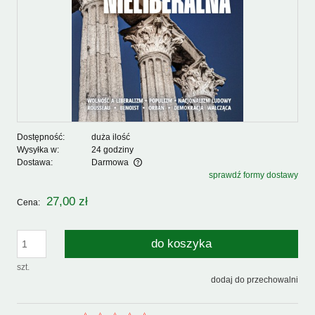
Dostępność:
duża ilość
Wysyłka w:
24 godziny
Dostawa:
Darmowa
sprawdź formy dostawy
Cena nie zawiera ewentualnych kosztów płatności
27,00 zł
Cena:
do koszyka
szt.
dodaj do przechowalni