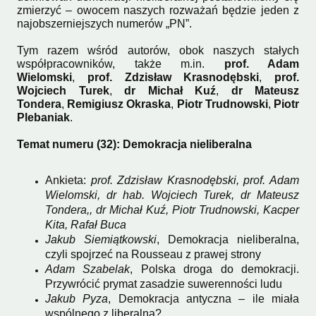
zmierzyć – owocem naszych rozważań będzie jeden z
najobszerniejszych numerów „PN”.
Tym razem wśród autorów, obok naszych stałych
współpracowników, także m.in.
prof. Adam
Wielomski
,
prof.
Zdzisław Krasnodębski
,
prof.
Wojciech Turek
,
dr Michał Kuź
,
dr Mateusz
Tondera
,
Remigiusz Okraska
,
Piotr Trudnowski
,
Piotr
Plebaniak
.
Temat numeru (32): Demokracja nieliberalna
Ankieta:
prof. Zdzisław Krasnodębski, prof. Adam
Wielomski, dr hab. Wojciech Turek, dr Mateusz
Tondera,, dr Michał Kuź, Piotr Trudnowski, Kacper
Kita, Rafał Buca
Jakub Siemiątkowski
, Demokracja nieliberalna,
czyli spojrzeć na Rousseau z prawej strony
Adam Szabelak
, Polska droga do demokracji.
Przywrócić prymat zasadzie suwerenności ludu
Jakub Pyza
, Demokracja antyczna – ile miała
wspólnego z liberalną?