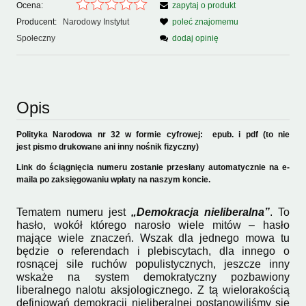
Ocena:
zapytaj o produkt
Producent:
Narodowy Instytut
poleć znajomemu
Społeczny
dodaj opinię
Opis
Polityka Narodowa nr 32 w formie cyfrowej: epub. i pdf (to nie
jest pismo drukowane ani inny nośnik fizyczny)
Link do ściągnięcia numeru zostanie przesłany automatycznie na e-
maila po zaksięgowaniu wpłaty na naszym koncie.
Tematem numeru jest
„Demokracja nieliberalna”
. To
hasło, wokół którego narosło wiele mitów – hasło
mające wiele znaczeń. Wszak dla jednego mowa tu
będzie o referendach i plebiscytach, dla innego o
rosnącej sile ruchów populistycznych, jeszcze inny
wskaże na system demokratyczny pozbawiony
liberalnego nalotu aksjologicznego. Z tą wielorakością
definiowań demokracji nieliberalnej postanowiliśmy się