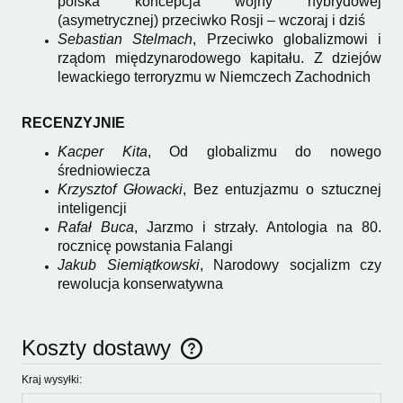
polska koncepcja wojny hybrydowej
(asymetrycznej) przeciwko Rosji – wczoraj i dziś
Sebastian Stelmach
, Przeciwko globalizmowi i
rządom międzynarodowego kapitału. Z dziejów
lewackiego terroryzmu w Niemczech Zachodnich
RECENZYJNIE
Kacper Kita
, Od globalizmu do nowego
średniowiecza
Krzysztof Głowacki
, Bez entuzjazmu o sztucznej
inteligencji
Rafał Buca
, Jarzmo i strzały. Antologia na 80.
rocznicę powstania Falangi
Jakub Siemiątkowski
, Narodowy socjalizm czy
rewolucja konserwatywna
Koszty dostawy
Cena nie zawiera ewentualnych kosztów płatności
Kraj wysyłki: